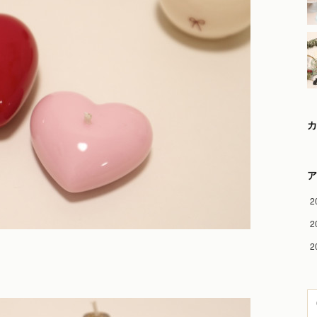
カ
ア
2
2
2