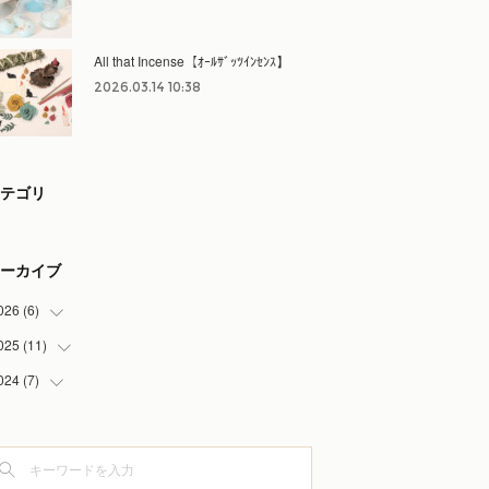
All that Incense【ｵｰﾙｻﾞｯﾂｲﾝｾﾝｽ】
2026.03.14 10:38
テゴリ
ーカイブ
026
(
6
)
025
(
11
(
3
)
)
(
3
)
024
(
7
)
(
1
)
(
3
)
(
1
)
(
1
)
(
1
)
(
1
)
(
1
)