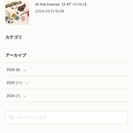
All that Incense【ｵｰﾙｻﾞｯﾂｲﾝｾﾝｽ】
2026.03.14 10:38
カテゴリ
アーカイブ
2026
(
6
)
(
3
)
2025
(
11
)
(
3
)
(
1
)
2024
(
7
)
(
3
)
(
1
)
(
1
)
(
1
)
(
1
)