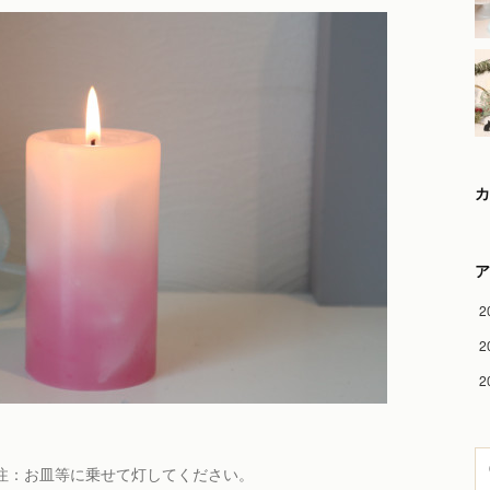
カ
ア
2
2
2
注：お皿等に乗せて灯してください。