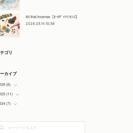
All that Incense【ｵｰﾙｻﾞｯﾂｲﾝｾﾝｽ】
2026.03.14 10:38
テゴリ
ーカイブ
026
(
6
)
025
(
11
(
3
)
)
(
3
)
024
(
7
)
(
1
)
(
3
)
(
1
)
(
1
)
(
1
)
(
1
)
(
1
)